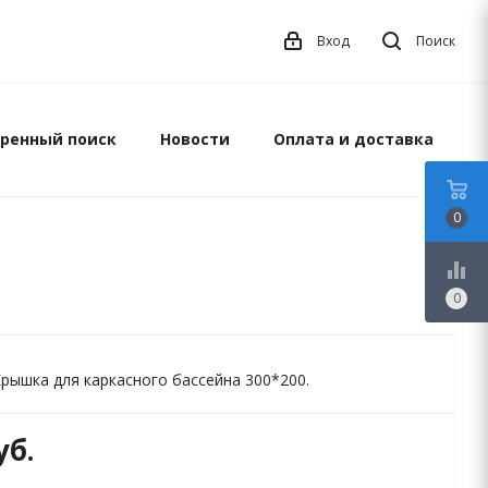
Вход
Поиск
ренный поиск
Новости
Оплата и доставка
0
equalizer
0
Крышка для каркасного бассейна 300*200.
уб.