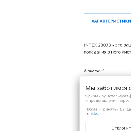
ХАРАКТЕРИСТИКИ
INTEX 28038 - это з
попадания в него лис
Внимание!
Размеры изделия указаны 
Завод изготовитель может
Мы заботимся 
При заказе уточняйте инт
vip-intex.by используе
и представления персо
Характеристи
Нажав «Принять», Вы да
cookie
.
Страна-производите
Отклонит