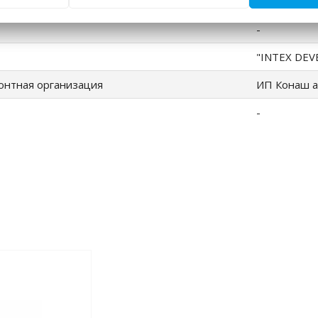
ИП Королеви
-
"INTEX DEV
онтная организация
ИП Конаш а
-