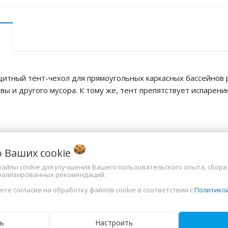
ащитный тент-чехол для прямоугольных каркасных бассейнов
твы и другого мусора. К тому же, тент препятствует испарени
приблизительные -+ (5-7)см!
 изменять цвет и комплектацию !
о Ваших
cookie
ересующие вас характеристики!
т файлы cookie для улучшения Вашего пользовательского опыта, сбора
нализированных рекомендаций.
ки
ете согласие на обработку файлов cookie в соответствии с
Политико
ль
Китай
ь
Настроить