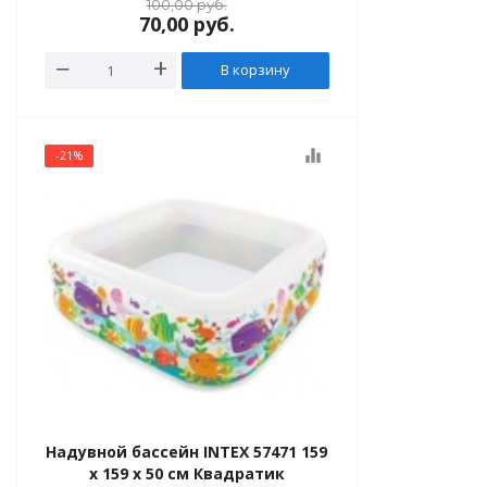
100,00
руб.
70,00
руб.
В корзину
equalizer
-21%
Надувной бассейн INTEX 57471 159
x 159 x 50 см Квадратик