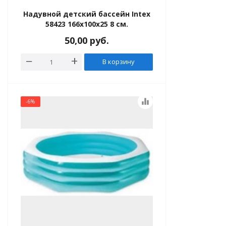
Надувной детский бассейн Intex
58423 166x100x25 8 см.
50,00
руб.
В корзину
equalizer
-6%