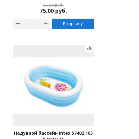
95,00
руб.
75,00
руб.
В корзину
equalizer
Надувной бассейн Intex 57482 163