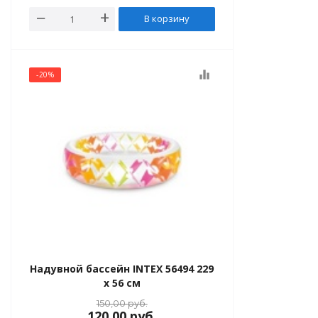
В корзину
equalizer
-20%
Надувной бассейн INTEX 56494 229
x 56 см
150,00
руб.
120,00
руб.