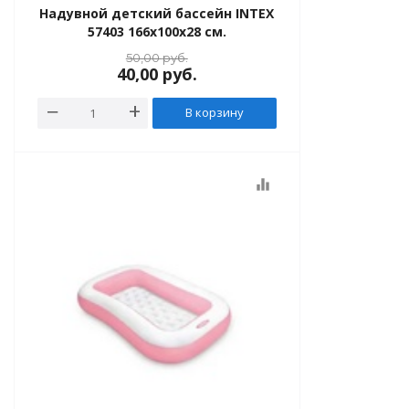
Надувной детский бассейн INTEX
57403 166х100х28 см.
50,00
руб.
40,00
руб.
В корзину
equalizer