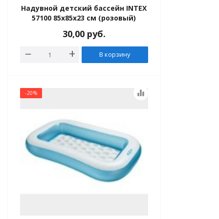
Надувной детский бассейн INTEX
57100 85х85х23 см (розовый)
30,00
руб.
В корзину
equalizer
-20%