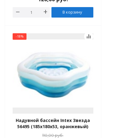
В корзину
equalizer
-18%
Надувной бассейн Intex Звезда
56495 (185х180х53, оранжевый)
110,00
руб.