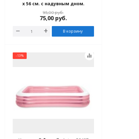
x 56 см. с надувным дном.
95,00
руб.
75,00
руб.
В корзину
equalizer
-13%