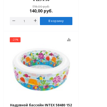
178,00
руб.
140,00
руб.
В корзину
equalizer
-21%
Надувной бассейн INTEX 58480 152