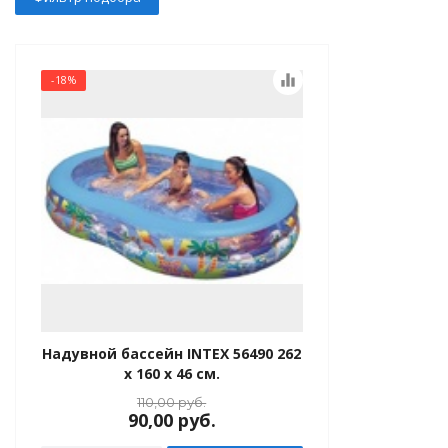
ь Intex
е матрасы
equalizer
-18%
 матрасы
е кровати
 кровати
душки
 купания
Надувной бассейн INTEX 56490 262
купания, плотики
x 160 x 46 см.
110,00
руб.
ые и прочее
90,00
руб.