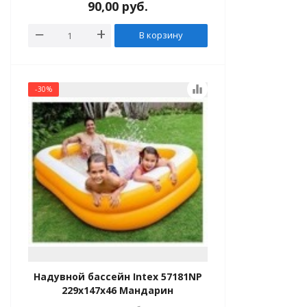
90,00
руб.
В корзину
equalizer
-30%
Надувной бассейн Intex 57181NP
229x147x46 Мандарин