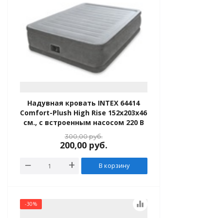
ь Intex
е матрасы
 матрасы
е кровати
Надувная кровать INTEX 64414
 кровати
Comfort-Plush High Rise 152х203х46
см., с встроенным насосом 220 В
душки
300,00
руб.
200,00
руб.
 купания
В корзину
купания, плотики
ые и прочее
equalizer
-30%