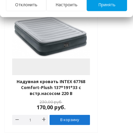
equalizer
-26%
Отклонить
Настроить
Принять
Надувная кровать INTEX 67768
Comfort-Plush 137*191*33 с
встр.насосом 220 В
230,00
руб.
170,00
руб.
В корзину