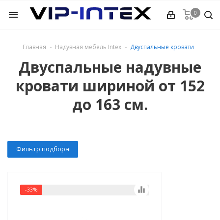
0
menu
Главная
Надувная мебель Intex
Двуспальные кровати
ркасные
Двуспальные надувные
кровати шириной от 152
ейные Easy Set
до 163 см.
дувные широкий
дувные
Фильтр подбора
тры
ссейнов
equalizer
-33%
ля бассейнов