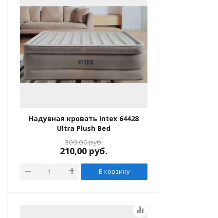
леты и нарукавники
, ласты
Надувная кровать Intex 64428
Ultra Plush Bed
300,00
руб.
210,00
руб.
В корзину
equalizer