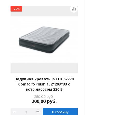
equalizer
-20%
Надувная кровать INTEX 67770
Comfort-Plush 152*203*33 с
встр.насосом 220 В
250,00
руб.
200,00
руб.
В корзину