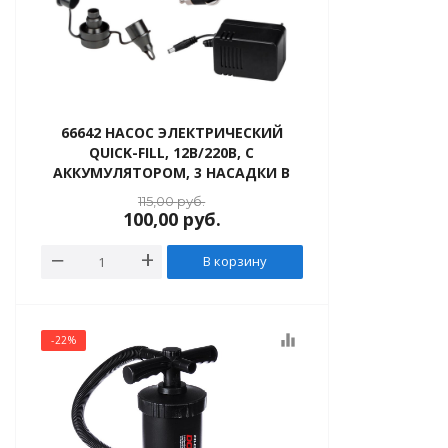
66642 НАСОС ЭЛЕКТРИЧЕСКИЙ
QUICK-FILL, 12В/220В, С
АККУМУЛЯТОРОМ, 3 НАСАДКИ В
КОМПЛЕКТЕ
115,00
руб.
100,00
руб.
В корзину
equalizer
-22%