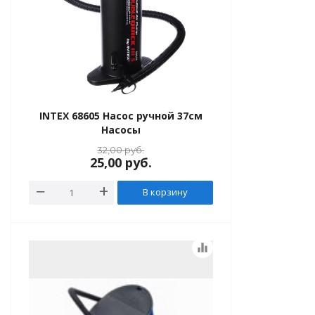
INTEX 68605 Насос ручной 37см
Насосы
32,00
руб.
25,00
руб.
В корзину
equalizer