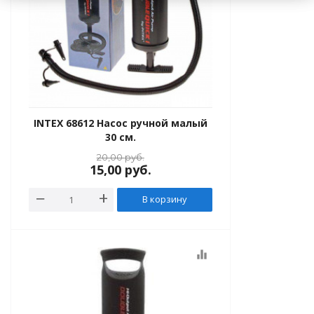
INTEX 68612 Насос ручной малый
30 см.
20,00
руб.
15,00
руб.
В корзину
equalizer