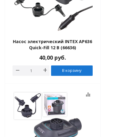
ь Intex
е матрасы
 матрасы
Насос электрический INTEX AP636
Quick-Fill 12 В (66636)
е кровати
40,00
руб.
 кровати
В корзину
душки
equalizer
 купания
купания, плотики
ые и прочее