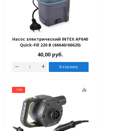
леты и нарукавники
, ласты
Насос электрический INTEX AP640
Quick-Fill 220 В (66640/66620)
40,00
руб.
В корзину
equalizer
-13%