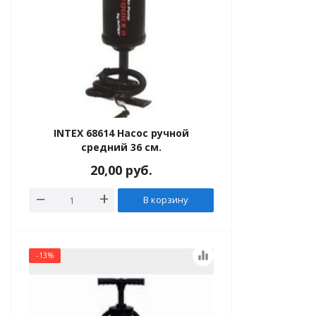
INTEX 68614 Насос ручной
средний 36 см.
20,00
руб.
В корзину
equalizer
-13%