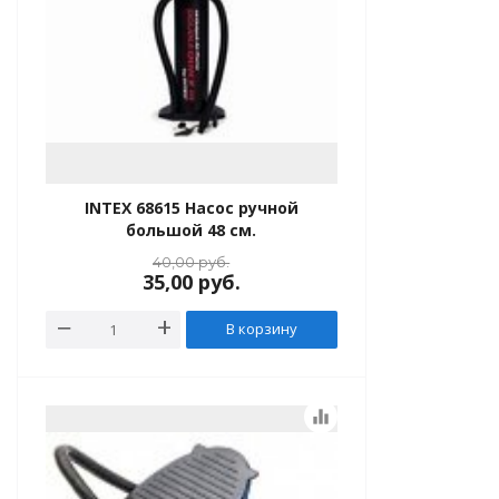
INTEX 68615 Насос ручной
большой 48 см.
40,00
руб.
35,00
руб.
В корзину
equalizer