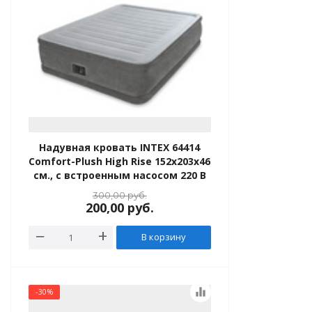
ь Intex
е матрасы
 матрасы
е кровати
Надувная кровать INTEX 64414
 кровати
Comfort-Plush High Rise 152х203х46
см., с встроенным насосом 220 В
душки
300,00
руб.
200,00
руб.
 купания
В корзину
купания, плотики
ые и прочее
equalizer
-30%