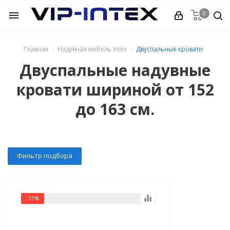
0
menu
Главная
Надувная мебель Intex
Двуспальные кровати
ркасные
Двуспальные надувные
кровати шириной от 152
ейные Easy Set
до 163 см.
дувные широкий
дувные
Фильтр подбора
тры
ссейнов
equalizer
-33%
ля бассейнов