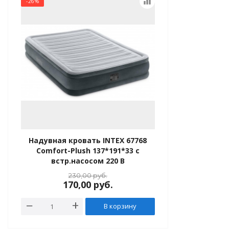
equalizer
-26%
Надувная кровать INTEX 67768
Comfort-Plush 137*191*33 с
встр.насосом 220 В
230,00
руб.
170,00
руб.
В корзину