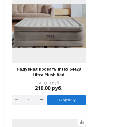
леты и нарукавники
, ласты
Надувная кровать Intex 64428
Ultra Plush Bed
300,00
руб.
210,00
руб.
В корзину
equalizer